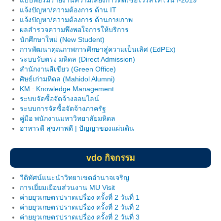
แจ้งปัญหา/ความต้องการ ด้าน IT
วินัยนักศึกษา
แจ้งปัญหา/ความต้องการ ด้านกายภาพ
ผลสำรวจความพึงพอใจการให้บริการ
สโมสรนักศึกษา
นักศึกษาใหม่ (New Student)
การพัฒนาคุณภาพการศึกษาสู่ความเป็นเลิศ (EdPEx)
การให้คำปรึกษา
ระบบรับตรง มหิดล (Direct Admission)
สำนักงานสีเขียว (Green Office)
นักศึกษาวิชาทหาร
ศิษย์เก่ามหิดล (Mahidol Alumni)
KM : Knowledge Management
บริการอื่นๆ
ระบบจัดซื้อจัดจ้างออนไลน์
ระบบการจัดซื้อจัดจ้างภาครัฐ
ภาพกิจกรรม
คู่มือ พนักงานมหาวิทยาลัยมหิดล
อาหารดี สุขภาพดี | ปัญญาของแผ่นดิน
วิจัยฯ
หน่วยประสานงานวิจัย
vdo กิจกรรม
ศูนย์เครือข่าย (อพ.สธ.- มหิดล)
วีดิทัศน์แนะนำวิทยาเขตอำนาจเจริญ
การเยี่ยมเยือนส่วนงาน MU Visit
คู่มืองานวิจัย
ค่ายยุวเกษตรปราดเปรื่อง ครั้งที่ 2 วันที่ 1
ค่ายยุวเกษตรปราดเปรื่อง ครั้งที่ 2 วันที่ 2
เอกสารอบรม
ค่ายยุวเกษตรปราดเปรื่อง ครั้งที่ 2 วันที่ 3