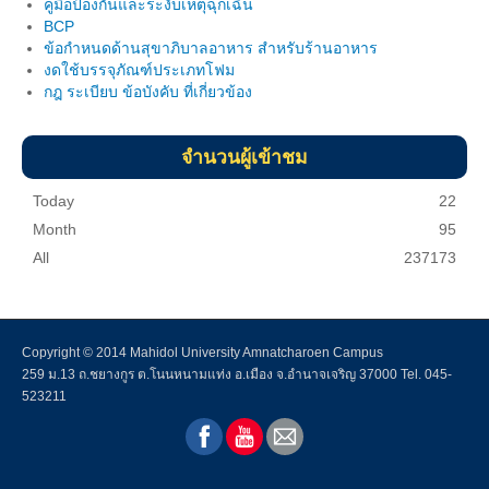
คู่มือป้องกันและระงับเหตุฉุกเฉิน
BCP
Download แบบฟอร์ม
ข้อกำหนดด้านสุขาภิบาลอาหาร สำหรับร้านอาหาร
งดใช้บรรจุภัณฑ์ประเภทโฟม
ผลงานวิจัยในพื้นที่
กฎ ระเบียบ ข้อบังคับ ที่เกี่ยวข้อง
บริการวิชาการ
จำนวนผู้เข้าชม
ฐานข้อมูลบริการวิชาการ
Today
22
การดำเนินการภารกิจบริการวิชาการ
Month
95
องค์ความรู้บริการวิชาการ
All
237173
ความเชียวชาญของอาจารย์
ติดต่อเรา
Copyright © 2014 Mahidol University Amnatcharoen Campus
259 ม.13 ถ.ชยางกูร ต.โนนหนามแท่ง อ.เมือง จ.อำนาจเจริญ 37000 Tel. 045-
Intranet
523211