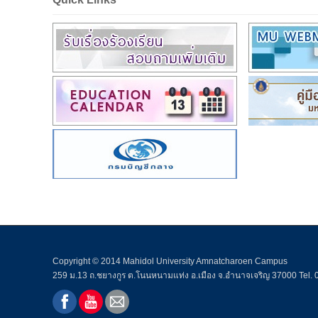
Copyright © 2014 Mahidol University Amnatcharoen Campus
259 ม.13 ถ.ชยางกูร ต.โนนหนามแท่ง อ.เมือง จ.อำนาจเจริญ 37000 Tel.