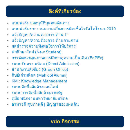
นักศึกษาวิชาทหาร
ลิงค์ที่เกี่ยวข้อง
หน่วยบริการสนับสนุนสำหรับนักศึกษาพิการ
แบบฟอร์มขออนุมัติบุคคลเดินทาง
แบบฟอร์มรายงานความเสี่ยงการติดเชื้อไวรัสโคโรนา-2019
กิจการนักศึกษา
แจ้งปัญหา/ความต้องการ ด้าน IT
แจ้งปัญหา/ความต้องการ ด้านกายภาพ
หอพักนักศึกษา
ผลสำรวจความพึงพอใจการให้บริการ
นักศึกษาใหม่ (New Student)
หอพักภายใน โครงการจัดตั้งฯ
การพัฒนาคุณภาพการศึกษาสู่ความเป็นเลิศ (EdPEx)
ระบบรับตรง มหิดล (Direct Admission)
หอพักภายนอก โครงการจัดตั้งฯ
สำนักงานสีเขียว (Green Office)
ศิษย์เก่ามหิดล (Mahidol Alumni)
Website และ เบอร์โทรที่ควรทราบ
KM : Knowledge Management
ระบบจัดซื้อจัดจ้างออนไลน์
ทุนการศึกษา
ระบบการจัดซื้อจัดจ้างภาครัฐ
คู่มือ พนักงานมหาวิทยาลัยมหิดล
ข่าวสาร/กิจกรรมนักศึกษา
อาหารดี สุขภาพดี | ปัญญาของแผ่นดิน
แบบฟอร์ม
vdo กิจกรรม
บริการด้านสุขภาพ