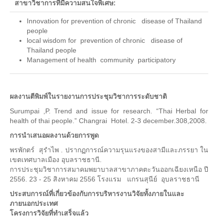
สาขาวิชาการที่มีความสนใจพิเศษ:
Download แบบฟอร์ม
Innovation for prevention of chronic disease of Thailand
people
กิจกรรมต่าง ๆ
local wisdom for prevention of chronic disease of
Thailand people
ปฏิทินการศึกษา
Management of health community participatory
ปฏิทินการศึกษาและกิจกรรมนักศึกษา
ตารางเรียนนักศึกษา
ผลงานตีพิมพ์ในรายงานการประชุมวิชาการระดับชาติ
ตารางสอบ
Surumpai ,P. Trend and issue for research. “Thai Herbal for
health of thai people.” Changrai Hotel. 2-3 december.308,2008.
บริการนักศึกษาและสวัสดิการนักศึกษา
การนำเสนอผลงานด้วยการพูด
ทุนการศึกษา
พรพักตร์ สุรำไพ . ปรากฏการณ์ความรุนแรงของสามีและภรรยา ใน
เขตเทศบาลเมือง อุบลราชธานี.
ทุนการศึกษามหาวิทยาลัยมหิดล
การประชุมวิชาการสมาคมพยาบาลสาขาภาคตะวันออกเฉียงเหนือ ปี
2556. 23 - 25 สิงหาคม 2556 โรงแรม แกรนสุนีย์ อุบลราชธานี
กยศ.
ประสบการณ์ที่เกี่ยวข้องกับการบริหารงานวิจัยทั้งภายในและ
ภายนอกประเทศ
ประกาศ กยศ.
โครงการวิจัยที่ทำเสร็จแล้ว