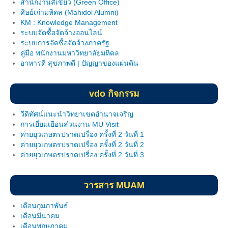
สำนักงานสีเขียว (Green Office)
วินัยนักศึกษา
ศิษย์เก่ามหิดล (Mahidol Alumni)
KM : Knowledge Management
ระบบจัดซื้อจัดจ้างออนไลน์
สโมสรนักศึกษา
ระบบการจัดซื้อจัดจ้างภาครัฐ
คู่มือ พนักงานมหาวิทยาลัยมหิดล
การให้คำปรึกษา
อาหารดี สุขภาพดี | ปัญญาของแผ่นดิน
นักศึกษาวิชาทหาร
vdo กิจกรรม
บริการอื่นๆ
วีดิทัศน์แนะนำวิทยาเขตอำนาจเจริญ
ภาพกิจกรรม
การเยี่ยมเยือนส่วนงาน MU Visit
ค่ายยุวเกษตรปราดเปรื่อง ครั้งที่ 2 วันที่ 1
วิจัยฯ
ค่ายยุวเกษตรปราดเปรื่อง ครั้งที่ 2 วันที่ 2
ค่ายยุวเกษตรปราดเปรื่อง ครั้งที่ 2 วันที่ 3
หน่วยประสานงานวิจัย
ศูนย์เครือข่าย (อพ.สธ.- มหิดล)
วารสาร MUAM
คู่มืองานวิจัย
เดือนกุมภาพันธ์
เดือนมีนาคม
เอกสารอบรม
เดือนพฤษภาคม