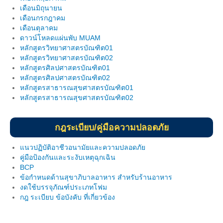
เดือนมิถุนายน
ฐานข้อมูลงานวิจัย
เดือนกรกฎาคม
เดือนตุลาคม
ผลงานวิจัยตีพิมพ์
ดาวน์โหลดแผ่นพับ MUAM
หลักสูตรวิทยาศาสตรบัณฑิต01
ผลงานโครงการวิจัย
หลักสูตรวิทยาศาสตรบัณฑิต02
หลักสูตรศิลปศาสตรบัณฑิต01
ผลงานวิจัยนำเสนอ
หลักสูตรศิลปศาสตรบัณฑิต02
หลักสูตรสาธารณสุขศาสตรบัณฑิต01
ประกาศ
หลักสูตรสาธารณสุขศาสตรบัณฑิต02
link
กฎระเบียบ/คู่มือความปลอดภัย
แบบฟอร์ม MOU
แนวปฏิบัติอาชีวอนามัยและความปลอดภัย
แบบฟอร์ม MTA
คู่มือป้องกันและระงับเหตุฉุกเฉิน
BCP
วิทยทรัพยากร
ข้อกำหนดด้านสุขาภิบาลอาหาร สำหรับร้านอาหาร
งดใช้บรรจุภัณฑ์ประเภทโฟม
คู่มือความปลอดภัยในห้องปฏิบัติการ
กฎ ระเบียบ ข้อบังคับ ที่เกี่ยวข้อง
ประกาศ