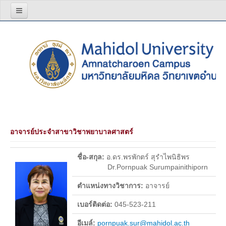
หน้าแรก
เกี่ยวกับเรา
โครงสร้างองค์กร
วิสัยทัศน์ พันธกิจ
ผู้บริหาร
อาจารย์ประจำสาขาวิชาพยาบาลศาสตร์
สีประจำมหาวิทยาลัย
บุคลากร
ชื่อ-สกุล:
อ.ดร.พรพักตร์ สุรำไพนิธิพร
Dr.Pornpuak Surumpainithiporn
อาจารย์
ตำแหน่งทางวิชาการ:
อาจารย์
บุคลากรสายสนับสนุน
เบอร์ติดต่อ:
045-523-211
รายงานประจำปี
อีเมล์:
pornpuak.sur@mahidol.ac.th