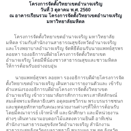
โครงการจัดตั้งวิทยาเขตอำนาจเจริญ
รายงานประจำปี 2557
วันที่ 3 ตุลาคม พ.ศ. 2560
ณ อาคารเรียนรวม โครงการจัดตั้งวิทยาเขตอำนาจเจริญ
รายงานประจำปี 2558
มหาวิทยาลัยมหิดล
รายงานประจำปี 2559
โครงการจัดตั้งวิทยาเขตอำนาจเจริญ มหาวิทยาลัย
หลักสูตร
มหิดล ร่วมกับสำนักงานสาธารณสุขจังหวัดอำนาจเจริญ
และโรงพยาบาลอำนาจเจริญ จัดพิธีต้อนรับนายแพทย์สุรพร
ลอยหา รองอธิการบดีฝ่ายโครงการจัดตั้งวิทยาเขต
หลักสูตรปริญญาตรี
อำนาจเจริญ โดยมีพี่น้องชาวสาธารณสุขและชาวมหิดล
ให้การต้อนรับอย่างอบอุ่น
หลักสูตรสาธารณสุขศาสตรบัณฑิต
นายแพทย์สุรพร ลอยหา รองอธิการบดีฝ่ายโครงการจัด
หลักสูตรวิทยาศาสตรบัณฑิต(เกษตรศาสตร์)
ตั้งวิทยาเขตอำนาจเจริญ เดินทางมารายงานตัวและ เข้ารับ
ตำแหน่งรองอธิการบดีฝ่ายโครงการจัดตั้งวิทยาเขต
หลักสูตรศิลปศาสตรบัณฑิต
อำนาจเจริญ เข้าถวายมาลัยกรสักการะพระสาทิสลักษณ์
สมเด็จพระมหิตลาธิเบศร อดุลยเดชวิกรม พระบรมราชชนก
บริการการศึกษา
และพูดคุยทักทายกับคณะหน่วยงานต่างๆที่ให้การต้อนรับ
โดยมีคณาจารย์ เจ้าหน้าที่ และนักศึกษา และมีหน่วยงาน
Elearning
ต่างๆ เดินทางมามอบดอกไม้แสดงความยินดี อาทิเช่น
สำนักงานสาธารณสุขจังหวัดอำนาจเจริญ สำนักงาน
ประกาศ/ระเบียบข้อบังคับ
สาธารณสุขจังหวัดอุบลราชธานี ชมรมผอ.รพ.สต.จังหวัด