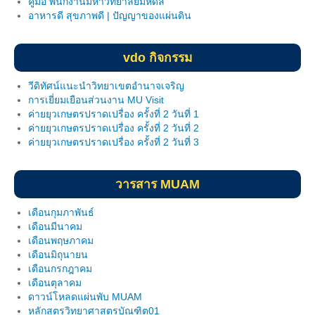
คู่มือ พนักงานมหาวิทยาลัยมหิดล
อาหารดี สุขภาพดี | ปัญญาของแผ่นดิน
Download แบบฟอร์ม
ผลงานวิจัยในพื้นที่
vdo กิจกรรม
บริการวิชาการ
วีดิทัศน์แนะนำวิทยาเขตอำนาจเจริญ
การเยี่ยมเยือนส่วนงาน MU Visit
ฐานข้อมูลบริการวิชาการ
ค่ายยุวเกษตรปราดเปรื่อง ครั้งที่ 2 วันที่ 1
ค่ายยุวเกษตรปราดเปรื่อง ครั้งที่ 2 วันที่ 2
การดำเนินการภารกิจบริการวิชาการ
ค่ายยุวเกษตรปราดเปรื่อง ครั้งที่ 2 วันที่ 3
องค์ความรู้บริการวิชาการ
วารสาร MUAM
ความเชียวชาญของอาจารย์
เดือนกุมภาพันธ์
ติดต่อเรา
เดือนมีนาคม
เดือนพฤษภาคม
Intranet
เดือนมิถุนายน
เดือนกรกฎาคม
เดือนตุลาคม
ดาวน์โหลดแผ่นพับ MUAM
หลักสูตรวิทยาศาสตรบัณฑิต01