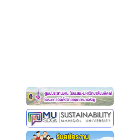
วินัยนักศึกษา
สโมสรนักศึกษา
การให้คำปรึกษา
นักศึกษาวิชาทหาร
บริการอื่นๆ
ภาพกิจกรรม
วิจัยฯ
หน่วยประสานงานวิจัย
ศูนย์เครือข่าย (อพ.สธ.- มหิดล)
คู่มืองานวิจัย
เอกสารอบรม