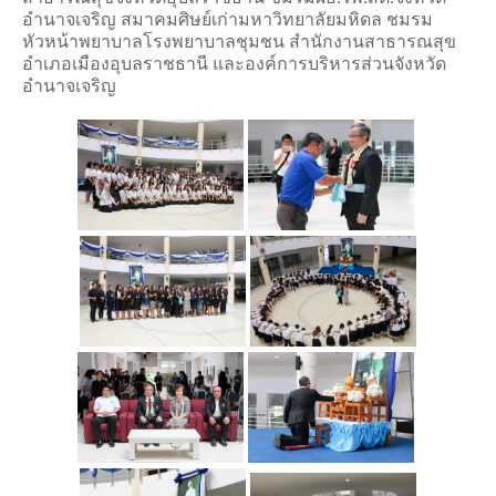
อำนาจเจริญ สมาคมศิษย์เก่ามหาวิทยาลัยมหิดล ชมรม
Download แบบฟอร์ม
หัวหน้าพยาบาลโรงพยาบาลชุมชน สำนักงานสาธารณสุข
อำเภอเมืองอุบลราชธานี และองค์การบริหารส่วนจังหวัด
กิจกรรมต่าง ๆ
อำนาจเจริญ
ปฏิทินการศึกษา
ปฏิทินการศึกษาและกิจกรรมนักศึกษา
ตารางเรียนนักศึกษา
ตารางสอบ
บริการนักศึกษาและสวัสดิการนักศึกษา
ทุนการศึกษา
ทุนการศึกษามหาวิทยาลัยมหิดล
กยศ.
ประกาศ กยศ.