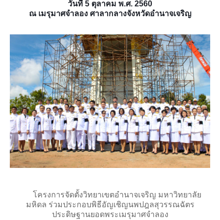
วันที่ 5 ตุลาคม พ.ศ. 2560
รายงานประจำปี 2557
ณ เมรุมาศจำลอง ศาลากลางจังหวัดอำนาจเจริญ
รายงานประจำปี 2558
รายงานประจำปี 2559
หลักสูตร
หลักสูตรปริญญาตรี
หลักสูตรสาธารณสุขศาสตรบัณฑิต
หลักสูตรวิทยาศาสตรบัณฑิต(เกษตรศาสตร์)
หลักสูตรศิลปศาสตรบัณฑิต
บริการการศึกษา
Elearning
โครงการจัดตั้งวิทยาเขตอำนาจเจริญ มหาวิทยาลัย
มหิดล ร่วมประกอบพิธีอัญเชิญนพปฎลสุวรรณฉัตร
ประกาศ/ระเบียบข้อบังคับ
ประดิษฐานยอดพระเมรุมาศจำลอง