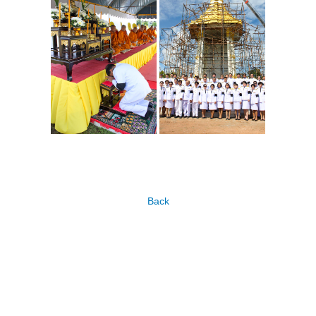
วินัยนักศึกษา
สโมสรนักศึกษา
การให้คำปรึกษา
นักศึกษาวิชาทหาร
บริการอื่นๆ
ภาพกิจกรรม
วิจัยฯ
Back
หน่วยประสานงานวิจัย
ศูนย์เครือข่าย (อพ.สธ.- มหิดล)
คู่มืองานวิจัย
เอกสารอบรม