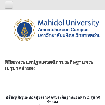
หน้าแรก
เกี่ยวกับเรา
โครงสร้างองค์กร
วิสัยทัศน์ พันธกิจ
ผู้บริหาร
พิธียกพระนพปฏลเศวตฉัตรประดิษฐานพระ
สีประจำมหาวิทยาลัย
เมรุมาศจำลอง
บุคลากร
อาจารย์
บุคลากรสายสนับสนุน
พิธีอัญเชิญนพปฎลสุวรรณฉัตรประดิษฐานยอดพระเมรุมาศ
รายงานประจำปี
จำลอง