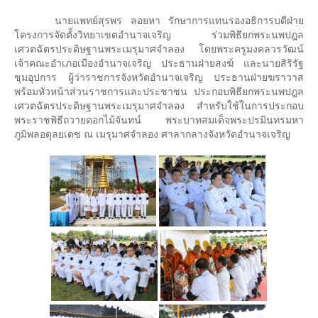
Download แบบฟอร์ม
นายแพทย์สุรพร ลอยหา รักษาการแทนรองอธิการบดีฝ่าย
โครงการจัดตั้งวิทยาเขตอำนาจเจริญ ร่วมพิธียกพระนพปฎล
กิจกรรมต่าง ๆ
เศวตฉัตรประดิษฐานพระเมรุมาศจำลอง โดยพระครูมงคลวรวัฒน์
เจ้าคณะอำเภอเมืองอำนาจเจริญ ประธานฝ่ายสงฆ์ และนายสิริรัฐ
ปฏิทินการศึกษา
ชุมอุปการ ผู้ว่าราชการจังหวัดอำนาจเจริญ ประธานฝ่ายฆราวาส
พร้อมหัวหน้าส่วนราชการและประชาชน ประกอบพิธียกพระนพปฎล
ปฏิทินการศึกษาและกิจกรรมนักศึกษา
เศวตฉัตรประดิษฐานพระเมรุมาศจำลอง สำหรับใช้ในการประกอบ
พระราชพิธีถวายดอกไม้จันทน์ พระบาทสมเด็จพระปรมินทรมหา
ตารางเรียนนักศึกษา
ภูมิพลอดุลยเดช ณ เมรุมาศจำลอง ศาลากลางจังหวัดอำนาจเจริญ
ตารางสอบ
บริการนักศึกษาและสวัสดิการนักศึกษา
ทุนการศึกษา
ทุนการศึกษามหาวิทยาลัยมหิดล
กยศ.
ประกาศ กยศ.