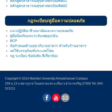
หลักสูตรสาธารณสุขศาสตรบัณฑิต01
หลักสูตรสาธารณสุขศาสตรบัณฑิต02
กฎระเบียบ/คู่มือความปลอดภัย
แนวปฏิบัติอาชีวอนามัยและความปลอดภัย
คู่มือป้องกันและระงับเหตุฉุกเฉิน
BCP
ข้อกำหนดด้านสุขาภิบาลอาหาร สำหรับร้านอาหาร
งดใช้บรรจุภัณฑ์ประเภทโฟม
กฎ ระเบียบ ข้อบังคับ ที่เกี่ยวข้อง
Copyright © 2014 Mahidol University Amnatcharoen Campus
259 ม.13 ถ.ชยางกูร ต.โนนหนามแท่ง อ.เมือง จ.อำนาจเจริญ 37000 Tel. 045-
523211