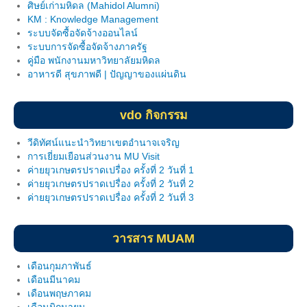
ศิษย์เก่ามหิดล (Mahidol Alumni)
วินัยนักศึกษา
KM : Knowledge Management
ระบบจัดซื้อจัดจ้างออนไลน์
สโมสรนักศึกษา
ระบบการจัดซื้อจัดจ้างภาครัฐ
คู่มือ พนักงานมหาวิทยาลัยมหิดล
การให้คำปรึกษา
อาหารดี สุขภาพดี | ปัญญาของแผ่นดิน
นักศึกษาวิชาทหาร
vdo กิจกรรม
บริการอื่นๆ
วีดิทัศน์แนะนำวิทยาเขตอำนาจเจริญ
ภาพกิจกรรม
การเยี่ยมเยือนส่วนงาน MU Visit
ค่ายยุวเกษตรปราดเปรื่อง ครั้งที่ 2 วันที่ 1
ค่ายยุวเกษตรปราดเปรื่อง ครั้งที่ 2 วันที่ 2
วิจัยฯ
ค่ายยุวเกษตรปราดเปรื่อง ครั้งที่ 2 วันที่ 3
หน่วยประสานงานวิจัย
วารสาร MUAM
ศูนย์เครือข่าย (อพ.สธ.- มหิดล)
เดือนกุมภาพันธ์
คู่มืองานวิจัย
เดือนมีนาคม
เดือนพฤษภาคม
เอกสารอบรม
เดือนมิถุนายน