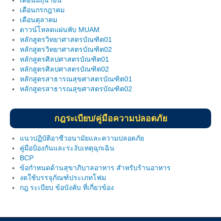
เดือนกรกฎาคม
ฐานข้อมูลงานวิจัย
เดือนตุลาคม
ดาวน์โหลดแผ่นพับ MUAM
ผลงานวิจัยตีพิมพ์
หลักสูตรวิทยาศาสตรบัณฑิต01
หลักสูตรวิทยาศาสตรบัณฑิต02
ผลงานโครงการวิจัย
หลักสูตรศิลปศาสตรบัณฑิต01
หลักสูตรศิลปศาสตรบัณฑิต02
ผลงานวิจัยนำเสนอ
หลักสูตรสาธารณสุขศาสตรบัณฑิต01
หลักสูตรสาธารณสุขศาสตรบัณฑิต02
ประกาศ
link
กฎระเบียบ/คู่มือความปลอดภัย
แบบฟอร์ม MOU
แนวปฏิบัติอาชีวอนามัยและความปลอดภัย
คู่มือป้องกันและระงับเหตุฉุกเฉิน
แบบฟอร์ม MTA
BCP
ข้อกำหนดด้านสุขาภิบาลอาหาร สำหรับร้านอาหาร
วิทยทรัพยากร
งดใช้บรรจุภัณฑ์ประเภทโฟม
กฎ ระเบียบ ข้อบังคับ ที่เกี่ยวข้อง
คู่มือความปลอดภัยในห้องปฏิบัติการ
ประกาศ