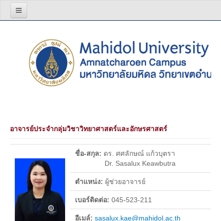
หน้าแรก
เกี่ยวกับเรา
โครงสร้างองค์กร
วิสัยทัศน์ พันธกิจ
ผู้บริหาร
อาจารย์ประจำกลุ่มวิชาวิทยาศาสตร์และอักษรศาสตร์
สีประจำมหาวิทยาลัย
บุคลากร
ชื่อ-สกุล:
ดร. ศศลักษณ์ แก้วบุตรา
Dr. Sasalux Keawbutra
อาจารย์
ตำแหน่ง:
ผู้ช่วยอาจารย์
บุคลากรสายสนับสนุน
เบอร์ติดต่อ:
045-523-211
รายงานประจำปี
อีเมล์:
sasalux.kae@mahidol.ac.th