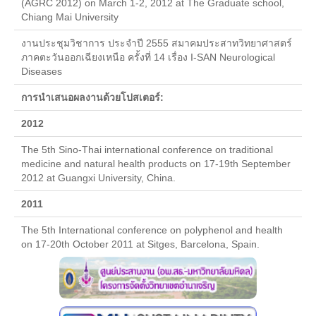
(AGRC 2012) on March 1-2, 2012 at The Graduate school,
แบบฟอร์มสำหรับผู้กู้
Chiang Mai University
งานประชุมวิชาการ ประจำปี 2555 สมาคมประสาทวิทยาศาสตร์
กรอ.
ภาคตะวันออกเฉียงเหนือ ครั้งที่ 14 เรื่อง I-SAN Neurological
Diseases
ประกาศ กรอ.
การนำเสนอผลงานด้วยโปสเตอร์:
บริการด้านสุขภาพ
2012
หน่วยบริการสุขภาพ
The 5th Sino-Thai international conference on traditional
หน่วยบริการทันตกรรม
medicine and natural health products on 17-19th September
2012 at Guangxi University, China.
บริการให้การศึกษา
2011
คลินิกวัยทีน
The 5th International conference on polyphenol and health
on 17-20th October 2011 at Sitges, Barcelona, Spain.
บริการด้านเงินสงเคราะห์
วินัยนักศึกษา
แนะแนวให้คำปรึกษา