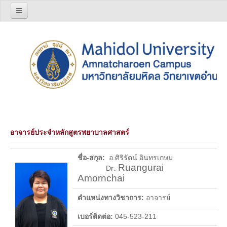
หน้าแรก
เกี่ยวกับเรา
โครงสร้างองค์กร
วิสัยทัศน์ พันธกิจ
ผู้บริหาร
อาจารย์ประจำหลักสูตรพยาบาลศาสตร์
สีประจำมหาวิทยาลัย
บุคลากร
ชื่อ-สกุล:
อ.ศิริรัตน์ อินทรเกษม
.
Ruangurai
Dr
อาจารย์
Amornchai
บุคลากรสายสนับสนุน
ตำแหน่งทางวิชาการ:
อาจารย์
เบอร์ติดต่อ:
045-523-211
รายงานประจำปี