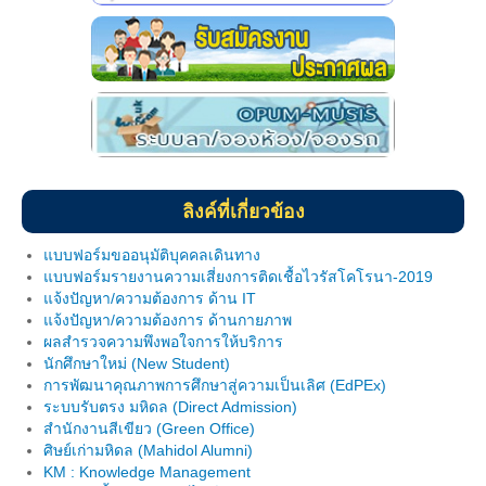
วินัยนักศึกษา
สโมสรนักศึกษา
การให้คำปรึกษา
นักศึกษาวิชาทหาร
บริการอื่นๆ
ลิงค์ที่เกี่ยวข้อง
ภาพกิจกรรม
แบบฟอร์มขออนุมัติบุคคลเดินทาง
แบบฟอร์มรายงานความเสี่ยงการติดเชื้อไวรัสโคโรนา-2019
วิจัยฯ
แจ้งปัญหา/ความต้องการ ด้าน IT
แจ้งปัญหา/ความต้องการ ด้านกายภาพ
หน่วยประสานงานวิจัย
ผลสำรวจความพึงพอใจการให้บริการ
นักศึกษาใหม่ (New Student)
ศูนย์เครือข่าย (อพ.สธ.- มหิดล)
การพัฒนาคุณภาพการศึกษาสู่ความเป็นเลิศ (EdPEx)
ระบบรับตรง มหิดล (Direct Admission)
คู่มืองานวิจัย
สำนักงานสีเขียว (Green Office)
ศิษย์เก่ามหิดล (Mahidol Alumni)
เอกสารอบรม
KM : Knowledge Management