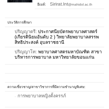
Sirirat.
In
t
อีเมล์:
@mahidol.ac.th
รายงานประจำปี 2557
รายงานประจำปี 2558
ประวัติการศึกษา
รายงานประจำปี 2559
ปริญญาตรี
:
ประกาศนียบัตรพยาบาลศาสตร์
หลักสูตร
(เกียรตินิยมอันดับ
2
)
วิทยาลัยพยาบาลสรรพ
สิทธิประสงค์ อุบลราชธานี
หลักสูตรปริญญาตรี
ปริญญาโท
:
พยาบาลศาสตรมหาบัณฑิต สาขา
หลักสูตรสาธารณสุขศาสตรบัณฑิต
บริหารการพยาบาล มหาวิทยาลัยขอนแก่น
หลักสูตรวิทยาศาสตรบัณฑิต(เกษตรศาสตร์)
หลักสูตรศิลปศาสตรบัณฑิต
บริการการศึกษา
ความเชี่ยวชาญ/สาขาวิชาการที่มีความชำนาญพิเศษ:
Elearning
การพยาบาลหญิงตั้งครรภ์
-
ประกาศ/ระเบียบข้อบังคับ