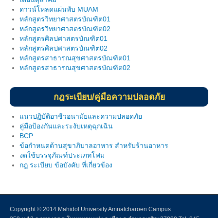
ดาวน์โหลดแผ่นพับ MUAM
Download แบบฟอร์ม
หลักสูตรวิทยาศาสตรบัณฑิต01
หลักสูตรวิทยาศาสตรบัณฑิต02
ผลงานวิจัยในพื้นที่
หลักสูตรศิลปศาสตรบัณฑิต01
หลักสูตรศิลปศาสตรบัณฑิต02
บริการวิชาการ
หลักสูตรสาธารณสุขศาสตรบัณฑิต01
หลักสูตรสาธารณสุขศาสตรบัณฑิต02
ฐานข้อมูลบริการวิชาการ
การดำเนินการภารกิจบริการวิชาการ
กฎระเบียบ/คู่มือความปลอดภัย
องค์ความรู้บริการวิชาการ
แนวปฏิบัติอาชีวอนามัยและความปลอดภัย
คู่มือป้องกันและระงับเหตุฉุกเฉิน
ความเชียวชาญของอาจารย์
BCP
ข้อกำหนดด้านสุขาภิบาลอาหาร สำหรับร้านอาหาร
ติดต่อเรา
งดใช้บรรจุภัณฑ์ประเภทโฟม
กฎ ระเบียบ ข้อบังคับ ที่เกี่ยวข้อง
Intranet
Copyright © 2014 Mahidol University Amnatcharoen Campus