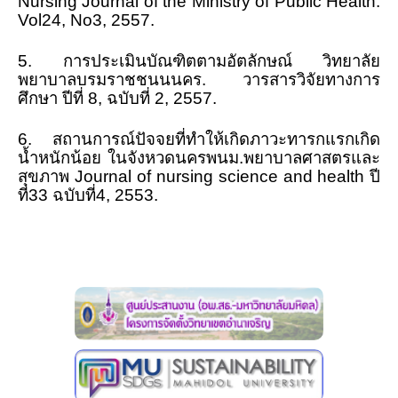
Nursing Journal of the Ministry of Public Health
:
Vol24, No3, 2557
.
นักศึกษาวิชาทหาร
หน่วยบริการสนับสนุนสำหรับนักศึกษาพิการ
5
.
การประเมินบัณฑิตตามอัตลักษณ์ วิทยาลัย
พยาบาลบรมราชชนนนคร.
วารสารวิจัยทางการ
กิจการนักศึกษา
ศึกษา ปีที่
8,
ฉบับที่
2, 2557
.
หอพักนักศึกษา
6
.
สถานการณ์ปัจจยที่ทำให้เกิดภาวะทารกแรกเกิด
น้ำหนักน้อย ในจังหวดนครพนม.พยาบาลศาสตรและ
หอพักภายใน โครงการจัดตั้งฯ
สุขภาพ
Journal of nursing science and health
ปี
ที่
33
ฉบับที่
4, 2553
.
หอพักภายนอก โครงการจัดตั้งฯ
Website และ เบอร์โทรที่ควรทราบ
ทุนการศึกษา
ข่าวสาร/กิจกรรมนักศึกษา
แบบฟอร์ม
บริการด้านสุขภาพ