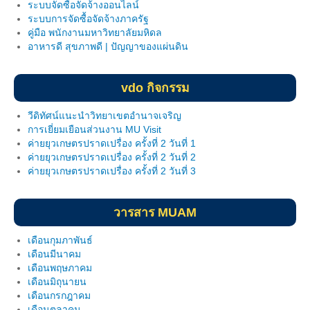
ระบบจัดซื้อจัดจ้างออนไลน์
ฐานข้อมูลงานวิจัย
ระบบการจัดซื้อจัดจ้างภาครัฐ
คู่มือ พนักงานมหาวิทยาลัยมหิดล
ผลงานวิจัยตีพิมพ์
อาหารดี สุขภาพดี | ปัญญาของแผ่นดิน
ผลงานโครงการวิจัย
vdo กิจกรรม
ผลงานวิจัยนำเสนอ
วีดิทัศน์แนะนำวิทยาเขตอำนาจเจริญ
ประกาศ
การเยี่ยมเยือนส่วนงาน MU Visit
ค่ายยุวเกษตรปราดเปรื่อง ครั้งที่ 2 วันที่ 1
ค่ายยุวเกษตรปราดเปรื่อง ครั้งที่ 2 วันที่ 2
link
ค่ายยุวเกษตรปราดเปรื่อง ครั้งที่ 2 วันที่ 3
แบบฟอร์ม MOU
วารสาร MUAM
แบบฟอร์ม MTA
เดือนกุมภาพันธ์
วิทยทรัพยากร
เดือนมีนาคม
เดือนพฤษภาคม
คู่มือความปลอดภัยในห้องปฏิบัติการ
เดือนมิถุนายน
เดือนกรกฎาคม
ประกาศ
เดือนตุลาคม