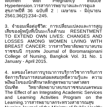
Women with Pregnancy Induce
Hypertension
.
วารสารการพยาบาลและการดูแล
แบบฟอร์มสำหรับผู้กู้
สุขภาพปีที่
36
ฉบับที่
2
:
เมษายน - มิถุนายน
กรอ.
2561;36
(
2
):
234
–
245
.
ประกาศ กรอ.
3
.
จำยอมเพื่อต่อชีวิต: การเปลี่ยนแปลงและการสูญ
เสียของผู้หญิงที่เป็นมะเร็งเต้านม
RESENTMENT
บริการด้านสุขภาพ
TO EXTEND OWN LIVES
:
CHANGES AND
LOSSES AMONG WOMEN LIVING WITH
หน่วยบริการสุขภาพ
BREAST CANCER
:
วารสารวิทยาลัยพยาบาลบรม
ราชชนนี กรุงเทพ
Journal of Boromarajonani
หน่วยบริการทันตกรรม
College of Nursing, Bangkok Vol
.
31 No
.
1
January
-
April 2015
.
บริการให้การศึกษา
4
.
ผลของโครงการบูรณาการบริการวิชาการกับการ
คลินิกวัยทีน
จัดการเรียนการสอนต่อผลสมฤทธิ์ความรู้และ ความ
พงึพอใจของนักศึกษาหลักสูตรพยาบาลศาสตร
บริการด้านเงินสงเคราะห์
บัณฑิต วิทยาลัยพยาบาลบรมราชชนนนครพนม
The Effect of an Integrating Academic Services
วินัยนักศึกษา
and Learning Activities Program on the
Learning
.วารสารพยาบาลกระทรวงสาธารณสุข
แนะแนวให้คำปรึกษา