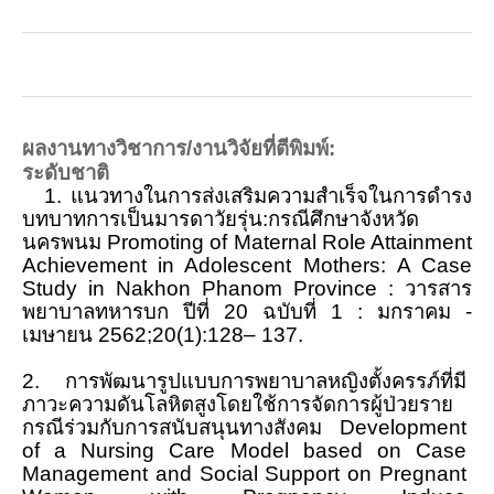
Download แบบฟอร์ม
กิจกรรมต่าง ๆ
ปฏิทินการศึกษา
ผลงานทางวิชาการ/งานวิจัยที่ตีพิมพ์
:
ปฏิทินการศึกษาและกิจกรรมนักศึกษา
ระดับชาติ
1
.
แนวทางในการส่งเสริมความสำเร็จในการดำรง
ตารางเรียนนักศึกษา
บทบาทการเป็นมารดาวัยรุ่น:กรณีศึกษาจังหวัด
นครพนม
Promoting of Maternal Role Attainment
ตารางสอบ
Achievement in Adolescent Mothers
:
A Case
Study in Nakhon Phanom Province
:
วารสาร
บริการนักศึกษาและสวัสดิการนักศึกษา
พยาบาลทหารบก ปีที่
20
ฉบับที่
1
:
มกราคม -
เมษายน
2562;20
(
1
):
128
–
137
.
ทุนการศึกษา
2
.
การพัฒนารูปแบบการพยาบาลหญิงตั้งครรภ์ที่มี
ทุนการศึกษามหาวิทยาลัยมหิดล
ภาวะความดันโลหิตสูงโดยใช้การจัดการผู้ป่วยราย
กรณีร่วมกับการสนับสนุนทางสังคม
Development
กยศ.
of a Nursing Care Model based on Case
Management and Social Support on Pregnant
ประกาศ กยศ.